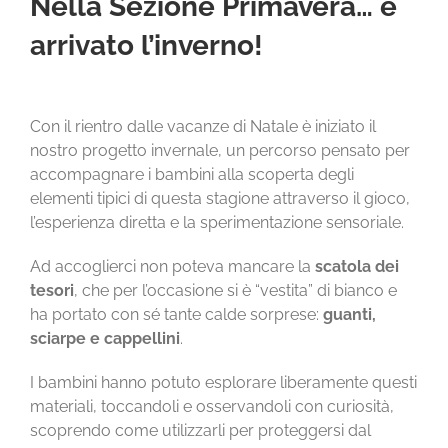
Nella Sezione Primavera… è
CHI SIAMO
arrivato l’inverno!
LA SCUOLA E I SUOI AMBIENTI
Con il rientro dalle vacanze di Natale è iniziato il
LE NOSTRE ESPERIENZE
nostro progetto invernale, un percorso pensato per
accompagnare i bambini alla scoperta degli
elementi tipici di questa stagione attraverso il gioco,
INFORMAZIONI E ISCRIZIONI
l’esperienza diretta e la sperimentazione sensoriale.
Ad accoglierci non poteva mancare la
scatola dei
MODULISTICA
tesori
, che per l’occasione si è “vestita” di bianco e
ha portato con sé tante calde sorprese:
guanti,
EVENTI
sciarpe e cappellini
.
I bambini hanno potuto esplorare liberamente questi
NEWS
materiali, toccandoli e osservandoli con curiosità,
scoprendo come utilizzarli per proteggersi dal