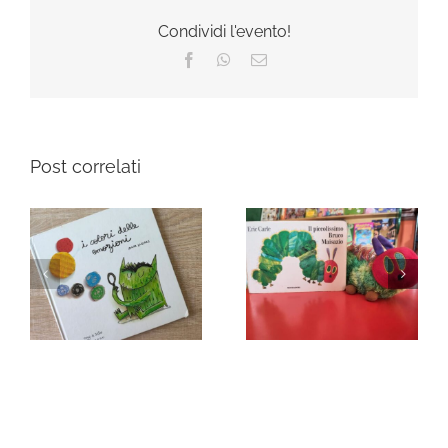
Condividi l'evento!
Facebook
WhatsApp
Email
Post correlati
Primavera: tempo
Pasqua: un
di
tempo di… risvegli
trasformazione…
e rinascite