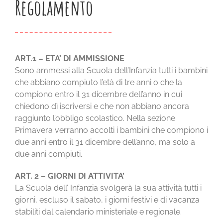
Regolamento
CHI SIAMO
LA SCUOLA E I SUOI AMBIENTI
ART.1 – ETA’ DI AMMISSIONE
LE NOSTRE ESPERIENZE
Sono ammessi alla Scuola dell’Infanzia tutti i bambini
che abbiano compiuto l’età di tre anni o che la
compiono entro il 31 dicembre dell’anno in cui
INFORMAZIONI E ISCRIZIONI
chiedono dì iscriversi e che non abbiano ancora
raggiunto l’obbligo scolastico. Nella sezione
Primavera verranno accolti i bambini che compiono i
MODULISTICA
due anni entro il 31 dicembre dell’anno, ma solo a
due anni compiuti.
EVENTI
ART. 2 – GIORNI DI ATTIVITA’
La Scuola dell’ Infanzia svolgerà la sua attività tutti i
NEWS
giorni, escluso il sabato, i giorni festivi e di vacanza
stabiliti dal calendario ministeriale e regionale.