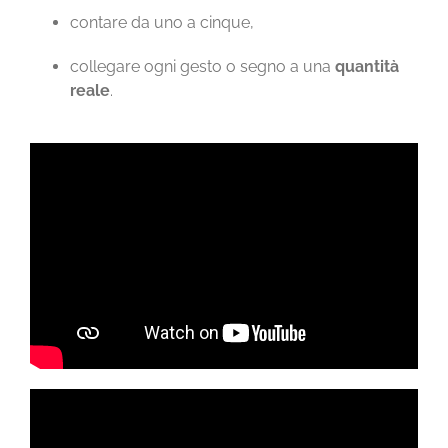
contare da uno a cinque,
collegare ogni gesto o segno a una
quantità
reale
.