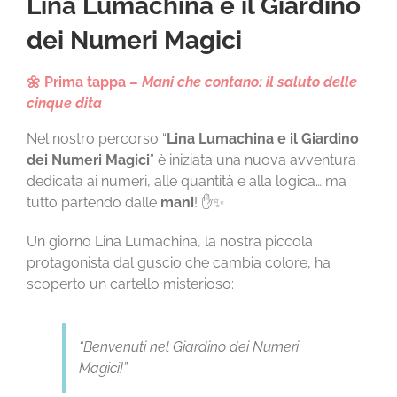
Lina Lumachina e il Giardino
CHI SIAMO
dei Numeri Magici
LA SCUOLA E I SUOI AMBIENTI
🌼 Prima tappa –
Mani che contano: il saluto delle
cinque dita
LE NOSTRE ESPERIENZE
Nel nostro percorso “
Lina Lumachina e il Giardino
dei Numeri Magici
” è iniziata una nuova avventura
INFORMAZIONI E ISCRIZIONI
dedicata ai numeri, alle quantità e alla logica… ma
tutto partendo dalle
mani
! ✋✨
MODULISTICA
Un giorno Lina Lumachina, la nostra piccola
protagonista dal guscio che cambia colore, ha
scoperto un cartello misterioso:
EVENTI
“Benvenuti nel Giardino dei Numeri
NEWS
Magici!”