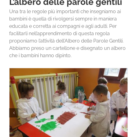
L’albero delle parole gentili
CHI SIAMO
Una tra le regole più importanti che insegniamo ai
bambini è quella di rivolgersi sempre in maniera
LA SCUOLA E I SUOI AMBIENTI
educata e corretta ai compagni e agli adulti. Per
facilitarli nell’apprendimento di questa regola
proponiamo l’attività dell’Albero delle Parole Gentili.
LE NOSTRE ESPERIENZE
Abbiamo preso un cartellone e disegnato un albero
che i bambini hanno dipinto.
INFORMAZIONI E ISCRIZIONI
MODULISTICA
EVENTI
NEWS