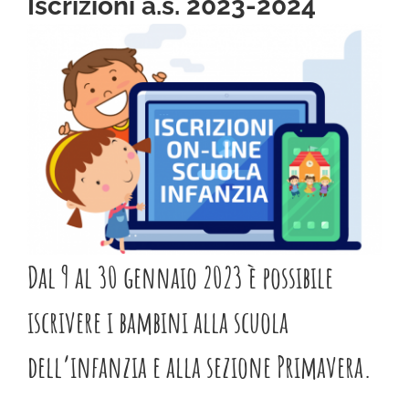
Iscrizioni a.s. 2023-2024
CHI SIAMO
LA SCUOLA E I SUOI AMBIENTI
LE NOSTRE ESPERIENZE
INFORMAZIONI E ISCRIZIONI
MODULISTICA
Dal 9 al 30 gennaio 2023 è possibile
EVENTI
iscrivere i bambini alla scuola
dell’infanzia e alla sezione Primavera.
NEWS