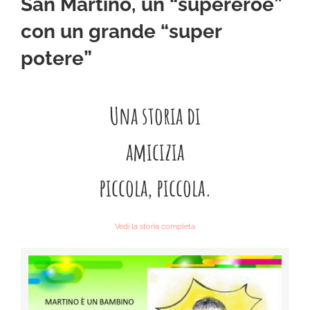
San Martino, un “supereroe”
CHI SIAMO
con un grande “super
LA SCUOLA E I SUOI AMBIENTI
potere”
LE NOSTRE ESPERIENZE
Una storia di
INFORMAZIONI E ISCRIZIONI
amicizia
piccola, piccola.
MODULISTICA
Vedi la storia completa
EVENTI
NEWS