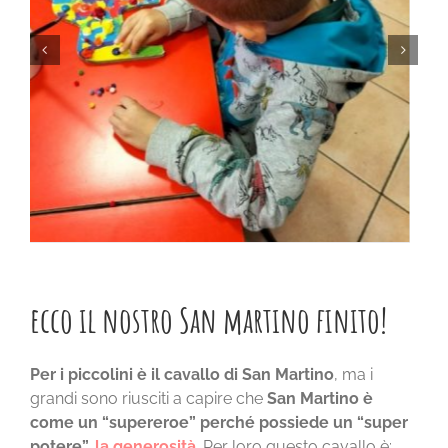
ecco il nostro San martino finito!
Per i piccolini è il cavallo di San Martino
, ma i
grandi sono riusciti a capire che
San Martino è
come un “supereroe” perché possiede un “super
potere”,
l
a
generosità
. Per loro questo cavallo è: