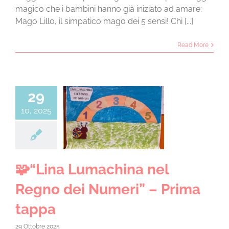
magico che i bambini hanno già iniziato ad amare:
Mago Lillo, il simpatico mago dei 5 sensi! Chi [...]
Read More
29
na Lumachina
10, 2025
 Regno dei
ri” – Prima
tappa
 4 anni a.s. 25/26
🧩“Lina Lumachina nel
Regno dei Numeri” – Prima
tappa
29 Ottobre 2025