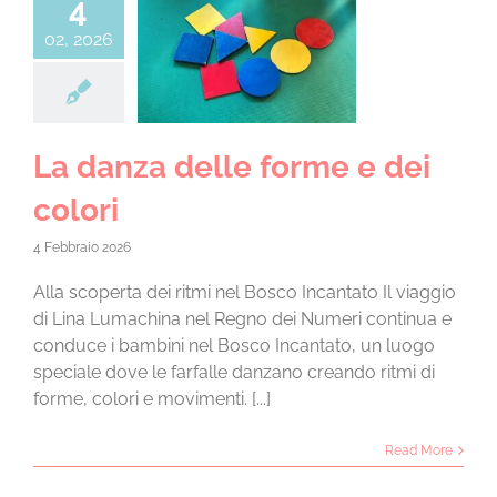
4
CHI SIAMO
02, 2026
za delle forme
LA SCUOLA E I SUOI AMBIENTI
dei colori
 4 anni a.s. 25/26
LE NOSTRE ESPERIENZE
La danza delle forme e dei
colori
INFORMAZIONI E ISCRIZIONI
4 Febbraio 2026
Alla scoperta dei ritmi nel Bosco Incantato Il viaggio
MODULISTICA
di Lina Lumachina nel Regno dei Numeri continua e
conduce i bambini nel Bosco Incantato, un luogo
EVENTI
speciale dove le farfalle danzano creando ritmi di
forme, colori e movimenti. [...]
NEWS
Read More