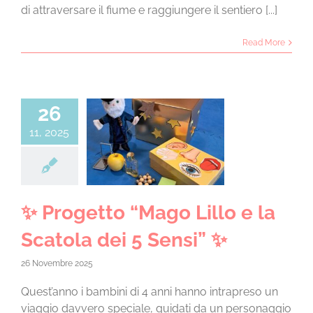
di attraversare il fiume e raggiungere il sentiero [...]
Read More
26
11, 2025
ogetto “Mago
 la Scatola dei
 Sensi” ✨
 4 anni a.s. 25/26
✨ Progetto “Mago Lillo e la
Scatola dei 5 Sensi” ✨
26 Novembre 2025
Quest’anno i bambini di 4 anni hanno intrapreso un
viaggio davvero speciale, guidati da un personaggio