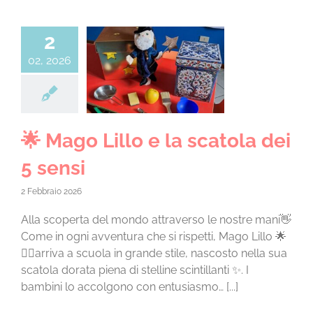
CONTATTI
2
02, 2026
go Lillo e la
la dei 5 sensi
 4 anni a.s. 25/26
🌟 Mago Lillo e la scatola dei
5 sensi
2 Febbraio 2026
Alla scoperta del mondo attraverso le nostre mani👋
Come in ogni avventura che si rispetti, Mago Lillo 🌟
🧙‍♂️arriva a scuola in grande stile, nascosto nella sua
scatola dorata piena di stelline scintillanti ✨. I
bambini lo accolgono con entusiasmo… [...]