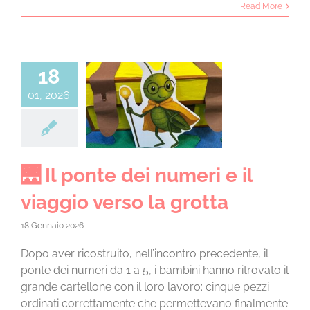
Read More
18
01, 2026
onte dei numeri
iaggio verso la
grotta
 4 anni a.s. 25/26
🌉 Il ponte dei numeri e il
viaggio verso la grotta
18 Gennaio 2026
Dopo aver ricostruito, nell’incontro precedente, il
ponte dei numeri da 1 a 5, i bambini hanno ritrovato il
grande cartellone con il loro lavoro: cinque pezzi
ordinati correttamente che permettevano finalmente