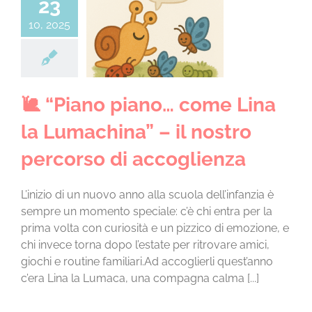
23
Piano piano…
CHI SIAMO
me Lina la
10, 2025
china” – il
LA SCUOLA E I SUOI AMBIENTI
o percorso di
coglienza
tà in sezione a.s.
LE NOSTRE ESPERIENZE
🐌 “Piano piano… come Lina
2025/2026
la Lumachina” – il nostro
INFORMAZIONI E ISCRIZIONI
percorso di accoglienza
MODULISTICA
L’inizio di un nuovo anno alla scuola dell’infanzia è
sempre un momento speciale: c’è chi entra per la
prima volta con curiosità e un pizzico di emozione, e
EVENTI
chi invece torna dopo l’estate per ritrovare amici,
giochi e routine familiari.Ad accoglierli quest’anno
c’era Lina la Lumaca, una compagna calma [...]
NEWS