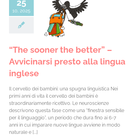
25
CHI SIAMO
 sooner the
10, 2025
” – Avvicinarsi
o alla lingua
LA SCUOLA E I SUOI AMBIENTI
inglese
rogetti educativi –
inglese | Età: 3-5
LE NOSTRE ESPERIENZE
Sezione Infanzia
“The sooner the better” –
Avvicinarsi presto alla lingua
INFORMAZIONI E ISCRIZIONI
inglese
MODULISTICA
Il cervello dei bambini: una spugna linguistica Nei
primi anni di vita il cervello dei bambini è
EVENTI
straordinariamente ricettivo. Le neuroscienze
descrivono questa fase come una “finestra sensibile
per il linguaggio”, un periodo che dura fino ai 6-7
NEWS
anni in cui imparare nuove lingue avviene in modo
naturale e [...]