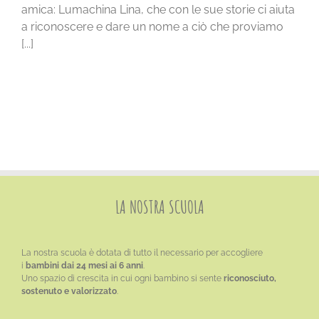
amica: Lumachina Lina, che con le sue storie ci aiuta
a riconoscere e dare un nome a ciò che proviamo
[...]
LA NOSTRA SCUOLA
La nostra scuola è dotata di tutto il necessario per accogliere
i
bambini dai 24 mesi ai 6 anni
.
Uno spazio di crescita in cui ogni bambino si sente
riconosciuto,
sostenuto e valorizzato
.