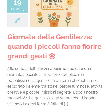
19
CHI SIAMO
rnata della
11, 2025
ezza: quando i
i fanno fiorire
LA SCUOLA E I SUOI AMBIENTI
ndi gesti 🌼
tà in sezione a.s.
2025/2026
LE NOSTRE ESPERIENZE
Giornata della Gentilezza:
quando i piccoli fanno fiorire
INFORMAZIONI E ISCRIZIONI
grandi gesti 🌼
MODULISTICA
Alla scuola dell’infanzia abbiamo dedicato una
giornata speciale a un valore semplice ma
potentissimo: la gentilezza.Un tema che abbiamo
EVENTI
esplorato insieme, tra storie, parole luminose, attività
creative e piccole “missioni segrete”. Ecco il nostro
racconto! 1. La gentilezza: un valore che si impara
NEWS
vivendo La gentilezza è fatta di [...]