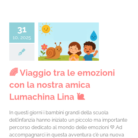
CONTATTI
31
iaggio tra le
10, 2025
ioni con la
stra amica
hina Lina 🐌
 5 anni a.s. 25/26
🌈 Viaggio tra le emozioni
con la nostra amica
Lumachina Lina 🐌
In questi giorni i bambini grandi della scuola
dell’infanzia hanno iniziato un piccolo ma importante
percorso dedicato al mondo delle emozioni 💛.Ad
accompagnarci in questa avventura c’è una nuova