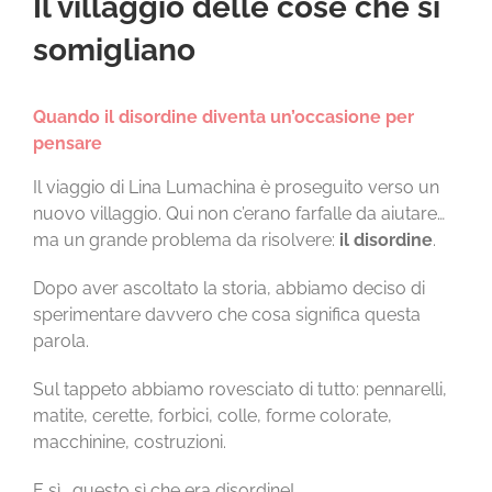
Il villaggio delle cose che si
CHI SIAMO
somigliano
LA SCUOLA E I SUOI AMBIENTI
Quando il disordine diventa un’occasione per
pensare
LE NOSTRE ESPERIENZE
Il viaggio di Lina Lumachina è proseguito verso un
nuovo villaggio. Qui non c’erano farfalle da aiutare…
INFORMAZIONI E ISCRIZIONI
ma un grande problema da risolvere:
il disordine
.
Dopo aver ascoltato la storia, abbiamo deciso di
MODULISTICA
sperimentare davvero che cosa significa questa
parola.
EVENTI
Sul tappeto abbiamo rovesciato di tutto: pennarelli,
matite, cerette, forbici, colle, forme colorate,
NEWS
macchinine, costruzioni.
E sì… questo sì che era disordine!