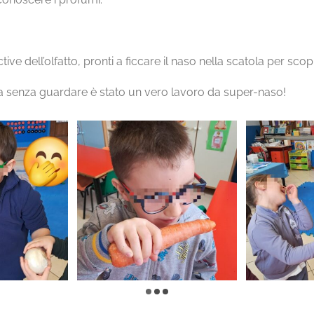
tive dell’olfatto, pronti a ficcare il naso nella scatola per sc
ia senza guardare è stato un vero lavoro da super-naso!