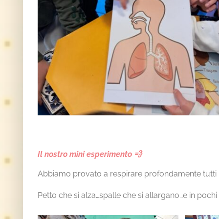
Il nostro mini esperimento 💨
Abbiamo provato a respirare profondamente tutti 
Petto che si alza…
spalle che si allargano…
e in pochi 