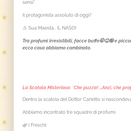
sensi”.
Il protagonista assoluto di oggi?
👃 Sua Maestà… IL NASO!
Tra profumi irresistibili, facce buffe🤭😝🤪 e piccol
ecco cosa abbiamo combinato.
La Scatola Misteriosa:
“
Che puzza! …Anzi, che pr
Dentro la scatola del Dottor Carletto si nascondeva
Abbiamo incontrato tre squadre di profumi:
🌿 I Freschi: