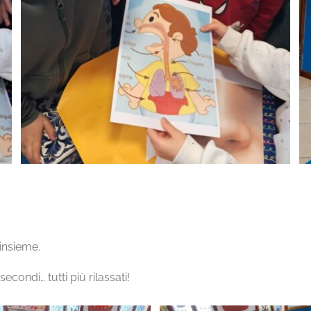
insieme.
secondi… tutti più rilassati!