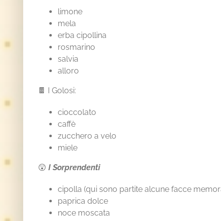
limone
mela
erba cipollina
rosmarino
salvia
alloro
🍫 I Golosi:
cioccolato
caffè
zucchero a velo
miele
😲
I Sorprendenti
cipolla (qui sono partite alcune facce memorab
paprica dolce
noce moscata