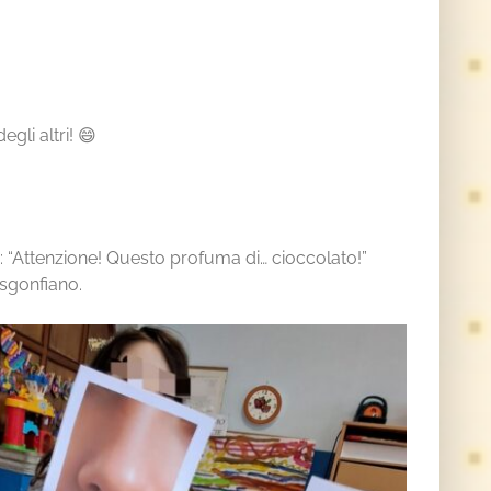
gli altri! 😄
:
“Attenzione! Questo profuma di… cioccolato!”
 sgonfiano.