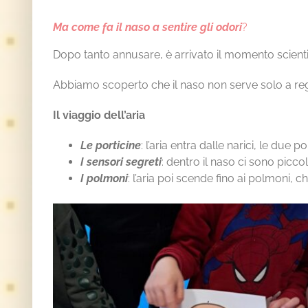
Ma come fa il naso a sentire gli odori
?
Dopo tanto annusare, è arrivato il momento scientif
Abbiamo scoperto che il naso non serve solo a regger
Il viaggio dell’aria
Le porticine
: l
’aria entra dalle narici, le due p
I sensori segreti
: d
entro il naso ci sono picc
I polmoni
:
l’aria poi scende fino ai polmoni, 