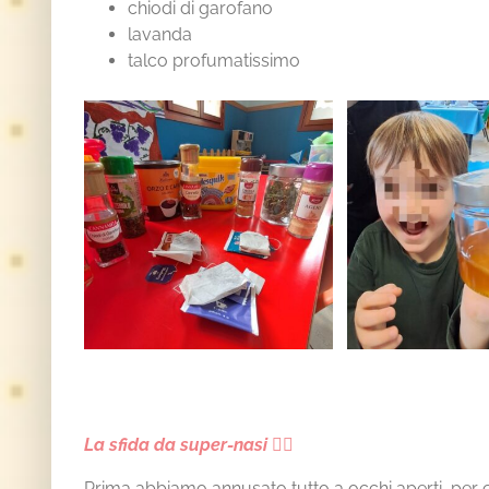
chiodi di garofano
lavanda
talco profumatissimo
La sfida da super-nasi 🕵️‍♂️
Prima abbiamo annusato tutto a occhi aperti, per 