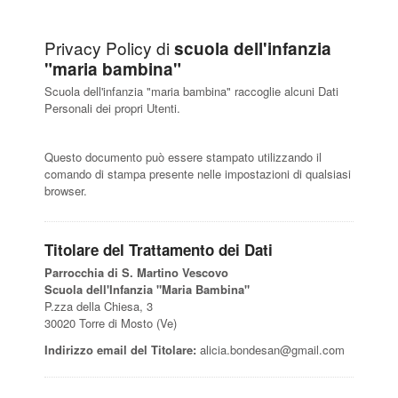
CHI SIAMO
Privacy Policy di
scuola dell'infanzia
LA SCUOLA E I SUOI AMBIENTI
"maria bambina"
Scuola dell'infanzia "maria bambina" raccoglie alcuni Dati
Personali dei propri Utenti.
LE NOSTRE ESPERIENZE
Questo documento può essere stampato utilizzando il
comando di stampa presente nelle impostazioni di qualsiasi
INFORMAZIONI E ISCRIZIONI
browser.
MODULISTICA
Titolare del Trattamento dei Dati
Parrocchia di S. Martino Vescovo
Scuola dell'Infanzia "Maria Bambina"
EVENTI
P.zza della Chiesa, 3
30020 Torre di Mosto (Ve)
Indirizzo email del Titolare:
alicia.bondesan@gmail.com
NEWS