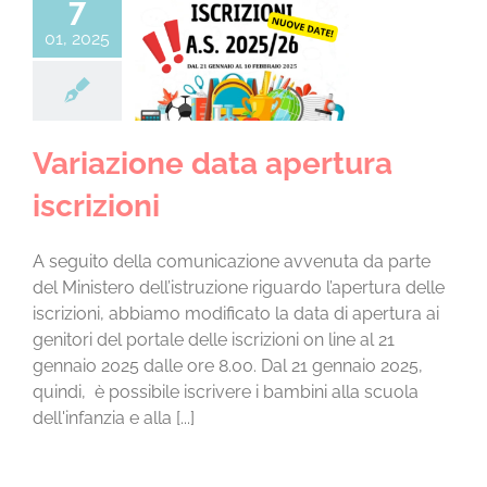
7
CHI SIAMO
01, 2025
azione data
LA SCUOLA E I SUOI AMBIENTI
ura iscrizioni
za categoria
LE NOSTRE ESPERIENZE
Variazione data apertura
iscrizioni
INFORMAZIONI E ISCRIZIONI
A seguito della comunicazione avvenuta da parte
del Ministero dell’istruzione riguardo l’apertura delle
MODULISTICA
iscrizioni, abbiamo modificato la data di apertura ai
genitori del portale delle iscrizioni on line al 21
EVENTI
gennaio 2025 dalle ore 8.00. Dal 21 gennaio 2025,
quindi, è possibile iscrivere i bambini alla scuola
dell'infanzia e alla [...]
NEWS