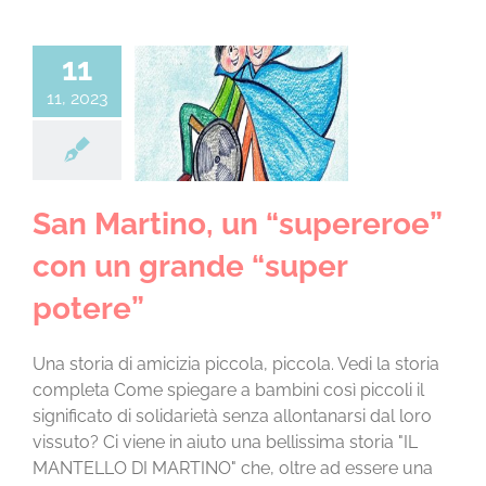
11
Martino, un
11, 2023
reroe” con un
nde “super
potere”
za categoria
San Martino, un “supereroe”
con un grande “super
potere”
Una storia di amicizia piccola, piccola. Vedi la storia
completa Come spiegare a bambini così piccoli il
significato di solidarietà senza allontanarsi dal loro
vissuto? Ci viene in aiuto una bellissima storia "IL
MANTELLO DI MARTINO" che, oltre ad essere una