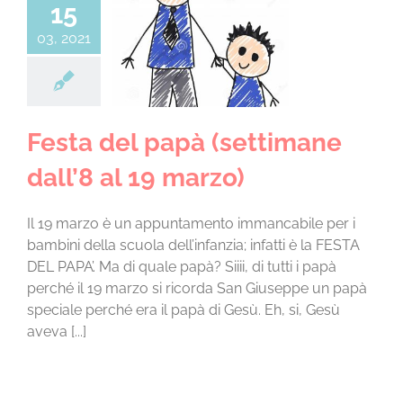
15
ta del papà
03, 2021
ane dall’8 al 19
marzo)
ca digitale
Senza
categoria
Festa del papà (settimane
dall’8 al 19 marzo)
Il 19 marzo è un appuntamento immancabile per i
bambini della scuola dell’infanzia; infatti è la FESTA
DEL PAPA’. Ma di quale papà? Siiii, di tutti i papà
perché il 19 marzo si ricorda San Giuseppe un papà
speciale perché era il papà di Gesù. Eh, si, Gesù
aveva [...]