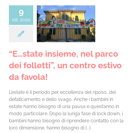
9
te insieme, nel
08, 2020
ei folletti”, un
ro estivo da
favola!
o estivo
Senza
categoria
“E…state insieme, nel parco
dei folletti”, un centro estivo
da favola!
L’estate è il periodo per eccellenza del riposo, del
defaticamento e dello svago. Anche i bambini in
estate hanno bisogno di una pausa e quest’anno in
modo particolare. Dopo la lunga fase di lock down, i
bambini hanno bisogno di riprendere contatto con la
loro dimensione, hanno bisogno di [...]