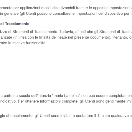
amento per applicazioni mobili disattivandoli tramite le apposite impostazioni d
 in generale (gli Utenti possono consultare le impostazioni del dispositivo per i
i di Tracciamento
ilizzo di Strumenti di Tracciamento. Tuttavia, si noti che gli Strumenti di Tr
vanzate (in linea con le finalità delineate nel presente documento). Pertanto, qu
ire le relative funzionalità.
a parte su scuola dell'infanzia "maria bambina" non può essere completamente c
dicativo. Per ottenere informazioni complete, gli Utenti sono gentilmente invitat
e di tracciamento, gli Utenti sono invitati a contattare il Titolare qualora voless