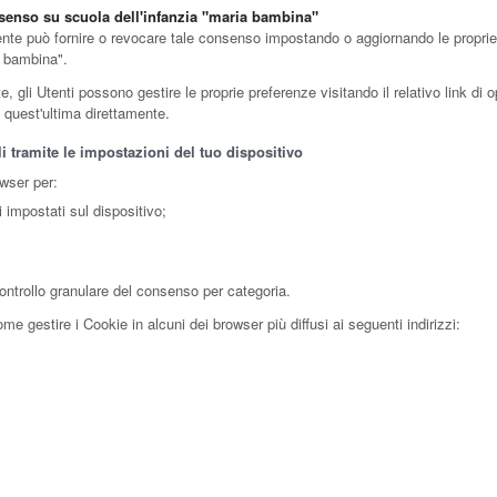
nsenso su scuola dell'infanzia "maria bambina"
ente può fornire o revocare tale consenso impostando o aggiornando le proprie p
a bambina".
 gli Utenti possono gestire le proprie preferenze visitando il relativo link di op
o quest'ultima direttamente.
i tramite le impostazioni del tuo dispositivo
owser per:
i impostati sul dispositivo;
ontrollo granulare del consenso per categoria.
e gestire i Cookie in alcuni dei browser più diffusi ai seguenti indirizzi: