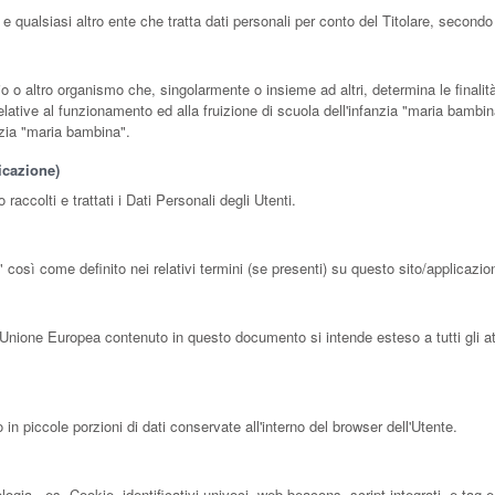
 e qualsiasi altro ente che tratta dati personali per conto del Titolare, second
izio o altro organismo che, singolarmente o insieme ad altri, determina le finalit
elative al funzionamento ed alla fruizione di scuola dell'infanzia "maria bambin
anzia "maria bambina".
icazione)
ccolti e trattati i Dati Personali degli Utenti.
" così come definito nei relativi termini (se presenti) su questo sito/applicazio
’Unione Europea contenuto in questo documento si intende esteso a tutti gli a
 piccole porzioni di dati conservate all'interno del browser dell'Utente.
ia - es. Cookie, identificativi univoci, web beacons, script integrati, e-tag e f