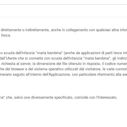
direttamente o indirettamente, anche in collegamento con qualsiasi altra info
 fisica.
scuola dell'infanzia "maria bambina" (anche da applicazioni di parti terze inte
i dall’Utente che si connette con scuola dell'infanzia "maria bambina", gli indir
e la richiesta al server, la dimensione del file ottenuto in risposta, il codice num
iche del browser e del sistema operativo utilizzati dal visitatore, le varie conno
inerario seguito all’interno dell’Applicazione, con particolare riferimento alla s
ina" che, salvo ove diversamente specificato, coincide con l'Interessato.