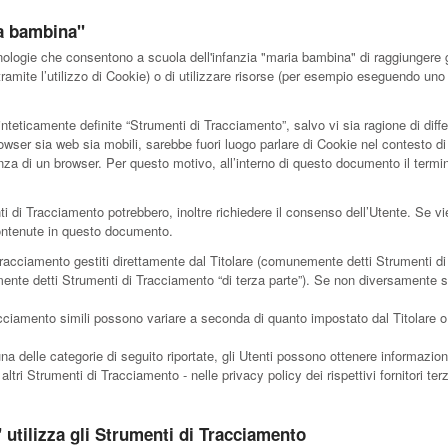
ia bambina"
logie che consentono a scuola dell'infanzia "maria bambina" di raggiungere gli
tramite l’utilizzo di Cookie) o di utilizzare risorse (per esempio eseguendo uno
teticamente definite “Strumenti di Tracciamento”, salvo vi sia ragione di diffe
er sia web sia mobili, sarebbe fuori luogo parlare di Cookie nel contesto di 
nza di un browser. Per questo motivo, all’interno di questo documento il termin
nti di Tracciamento potrebbero, inoltre richiedere il consenso dell’Utente. Se 
ontenute in questo documento.
Tracciamento gestiti direttamente dal Titolare (comunemente detti Strumenti di
mente detti Strumenti di Tracciamento “di terza parte”). Se non diversamente sp
cciamento simili possono variare a seconda di quanto impostato dal Titolare o 
na delle categorie di seguito riportate, gli Utenti possono ottenere informazio
altri Strumenti di Tracciamento - nelle privacy policy dei rispettivi fornitori ter
utilizza gli Strumenti di Tracciamento