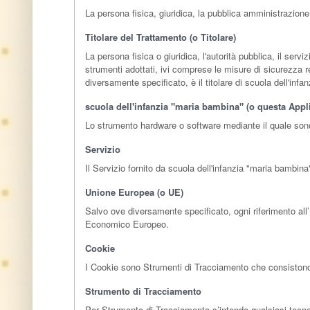
La persona fisica, giuridica, la pubblica amministrazione
Titolare del Trattamento (o Titolare)
La persona fisica o giuridica, l'autorità pubblica, il serv
strumenti adottati, ivi comprese le misure di sicurezza r
diversamente specificato, è il titolare di scuola dell'inf
scuola dell'infanzia "maria bambina" (o questa Appl
Lo strumento hardware o software mediante il quale sono ra
Servizio
Il Servizio fornito da scuola dell'infanzia "maria bambina
Unione Europea (o UE)
Salvo ove diversamente specificato, ogni riferimento all
Economico Europeo.
Cookie
I Cookie sono Strumenti di Tracciamento che consistono in
Strumento di Tracciamento
Per Strumento di Tracciamento s’intende qualsiasi tecnolog