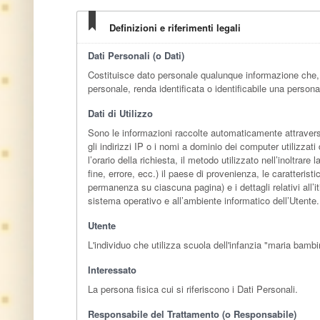
Definizioni e riferimenti legali
Dati Personali (o Dati)
Costituisce dato personale qualunque informazione che, 
personale, renda identificata o identificabile una persona
Dati di Utilizzo
Sono le informazioni raccolte automaticamente attraverso 
gli indirizzi IP o i nomi a dominio dei computer utilizzat
l’orario della richiesta, il metodo utilizzato nell’inoltrar
fine, errore, ecc.) il paese di provenienza, le caratterist
permanenza su ciascuna pagina) e i dettagli relativi all’it
sistema operativo e all’ambiente informatico dell’Utente.
Utente
L'individuo che utilizza scuola dell'infanzia "maria bamb
Interessato
La persona fisica cui si riferiscono i Dati Personali.
Responsabile del Trattamento (o Responsabile)